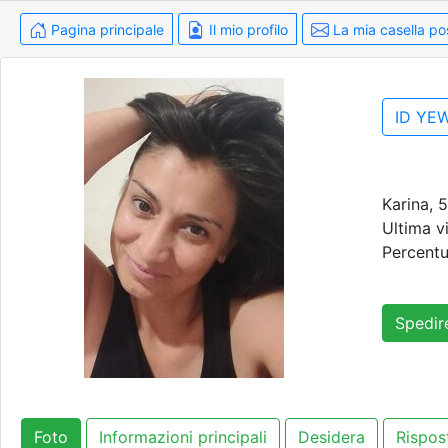
Pagina principale
Il mio profilo
La mia casella po
ID YE
Karina, 
Ultima vi
Percentu
Spedire
Foto
Informazioni principali
Desidera
Rispos