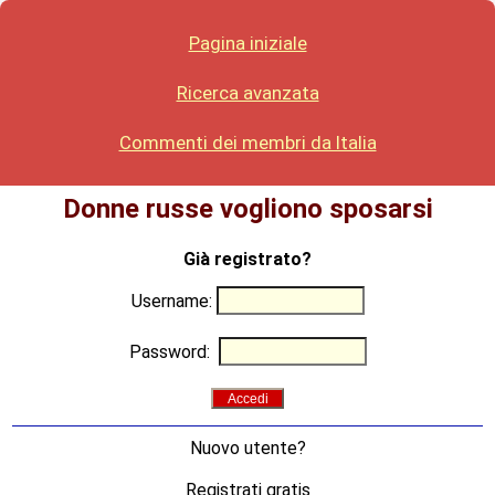
Pagina iniziale
Ricerca avanzata
Commenti dei membri da Italia
Donne russe vogliono sposarsi
Già registrato?
Username:
Password:
Nuovo utente?
Registrati gratis